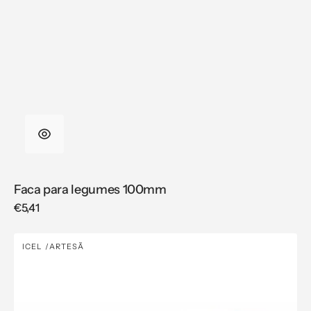
Faca para legumes 100mm
Regular
€5,41
price
Faca
ICEL
ARTESÃ
Vendor:
para
legumes
80mm