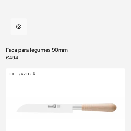
Faca para legumes 90mm
Regular
€4,94
price
Faca
ICEL
ARTESÃ
Vendor:
de
cozinha
150mm