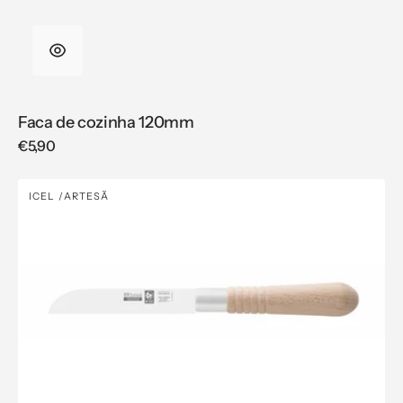
Faca de cozinha 120mm
Regular
€5,90
price
Faca
ICEL
ARTESÃ
Vendor:
para
legumes
100mm