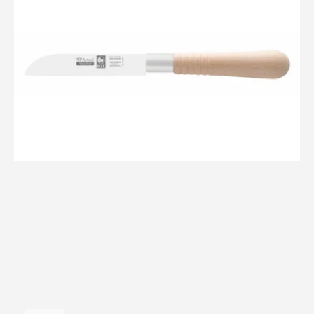
legumes
80mm