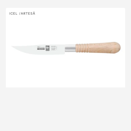
price
Faca
ICEL
ARTESÃ
Vendor:
para
legumes
90mm