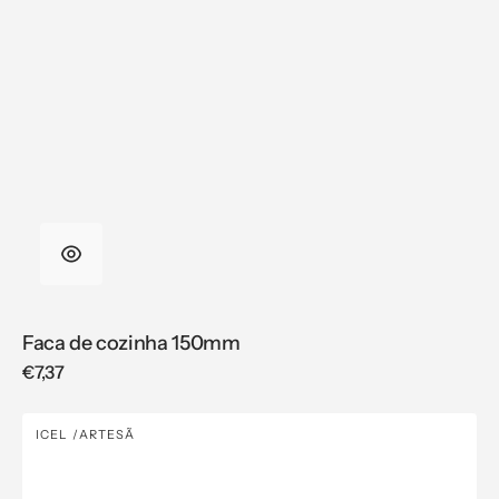
Faca de cozinha 150mm
Regular
€7,37
price
Faca
ICEL
ARTESÃ
Vendor:
de
cozinha
120mm