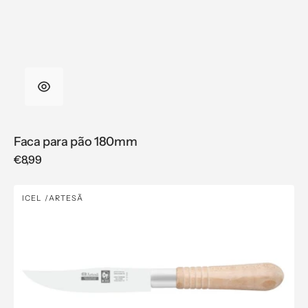
Faca para pão 180mm
Regular
€8,99
price
Faca
ICEL
ARTESÃ
Vendor:
para
legumes
100mm