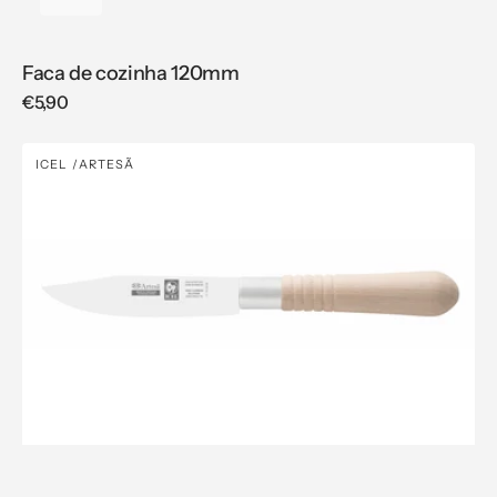
Faca de cozinha 120mm
Regular
€5,90
price
Faca
ICEL
ARTESÃ
Vendor:
para
legumes
100mm