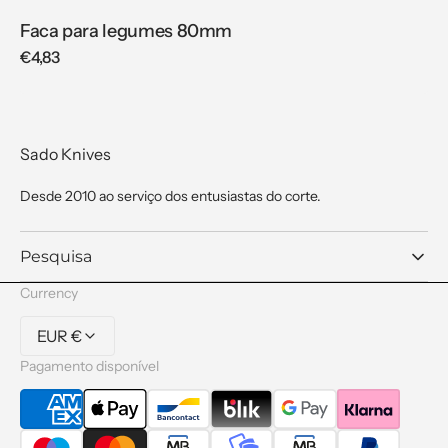
Faca para legumes 80mm
Regular
€4,83
price
Sado Knives
Desde 2010 ao serviço dos entusiastas do corte.
Pesquisa
Currency
EUR €
Pagamento disponível