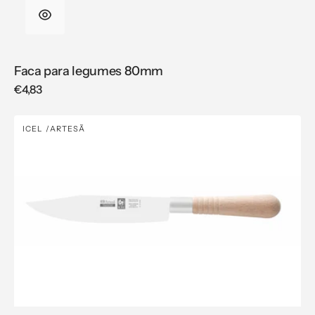
Faca para legumes 80mm
Regular
€4,83
price
Faca
ICEL
ARTESÃ
Vendor:
de
cozinha
150mm