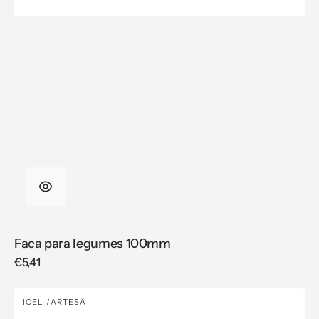
Faca para legumes 100mm
Regular
€5,41
price
Faca
ICEL
ARTESÃ
Vendor:
para