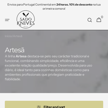
Saltar
Envios para Portugal Continental em
24 horas. 10% de desconto
na tua
para o
primeira compra!
conteúdo
0
0
Carrinho
items
Início
/
Artesã
Coleção:
Artesã
A linha
Artesa
destaca-se pelo seu carácter tradicional e
funcional, combinando simplicidade, eficiência e uma
excelente relação qualidade/preço. Desenvolvida para uso
diário, é ideal tanto para cozinhas domésticas como para
ambientes profissionais que privilegiam praticidade e
fiabilidade.
Filter and sort