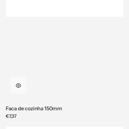
Faca de cozinha 150mm
Regular
€7,37
price