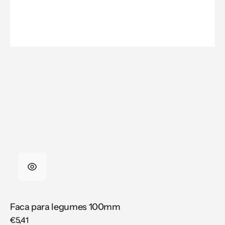
Faca para legumes 100mm
Regular
€5,41