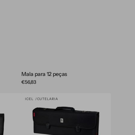
Mala para 12 peças
Regular
€56,83
price
Mala
ICEL
CUTELARIA
Vendor:
para
16
peças