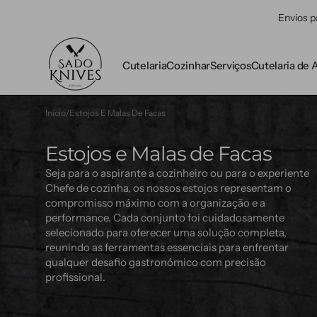
Saltar
Envios p
para o
conteúdo
Cutelaria
Cozinhar
Serviços
Cutelaria de 
Fuzil
AFIAR
CASTEY
Afiação
CETÓBRI
Início
/
Estojos E Malas De Facas
Pedra d
Absolut
ICEL
LAVA
Gravação a Laser
Coleção:
Estojos e Malas de Facas
Anarch
Canive
MUELA
ACESSÓRIOS DE
Reparação de Lâm
Seja para o aspirante a cozinheiro ou para o experiente
COZINHA
Artesã
Facas d
Lâmina
Chefe de cozinha, os nossos estojos representam o
OPINEL
Outdoo
compromisso máximo com a organização e a
Blocos 
Lâmina
Hamme
TOJIRO
performance. Cada conjunto foi cuidadosamente
selecionado para oferecer uma solução completa,
Douro
Colora
Pro - M
reunindo as ferramentas essenciais para enfrentar
vanádi
qualquer desafio gastronómico com precisão
Estojos
profissional.
Facas
Shippu 
Exotic
Shirog