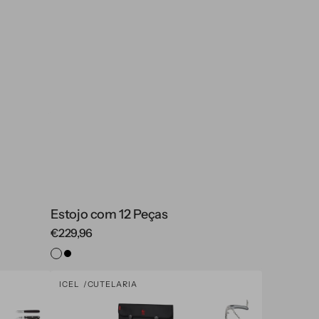
Estojo com 12 Peças
Regular
€229,96
price
Sortido
Preto
Estojo
ICEL
CUTELARIA
Vendor:
para
Caça