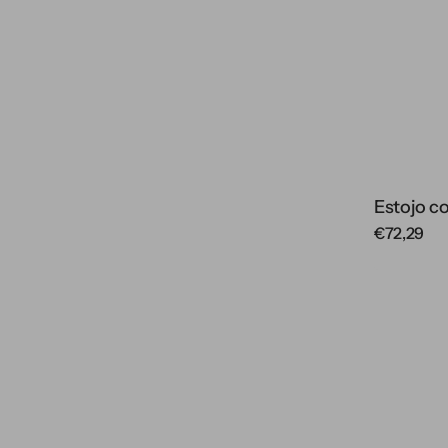
Estojo c
Regular
€72,29
price