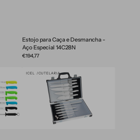
Estojo para Caça e Desmancha -
Aço Especial 14C28N
Regular
€194,77
price
Mala
ICEL
CUTELARIA
Vendor:
para
chefe
-
11
peças