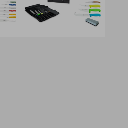
e
Desmancha
-
Aço
Especial
14C28N