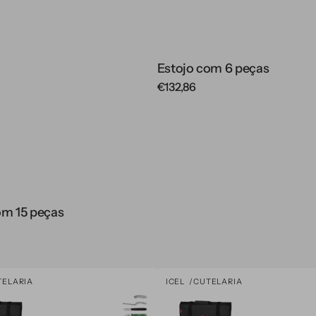
Estojo com 6 peças
Regular
€132,86
price
om 15 peças
Estojo
TELARIA
ICEL
CUTELARIA
Vendor:
com
9