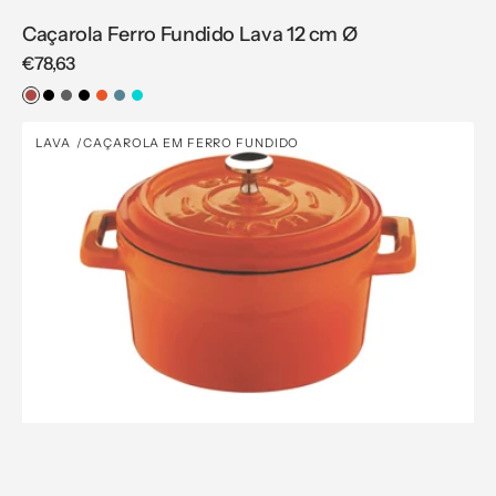
Caçarola Ferro Fundido Lava 12 cm Ø
Regular
€78,63
price
Vermelho
Preto
Cinzento
Preto
Laranja
Azul
Azul-
Mate
Turquesa
Caçarola
LAVA
CAÇAROLA EM FERRO FUNDIDO
Vendor:
Ferro
Fundido
Lava
14
cm
Ø