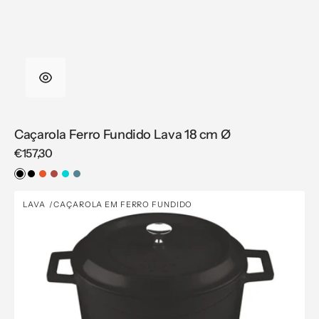
Caçarola Ferro Fundido Lava 18 cm Ø
Regular
€157,30
price
Preto
Preto
Laranja
Vermelho
Azul-
Azul
Mate
Turquesa
Caçarola
LAVA
CAÇAROLA EM FERRO FUNDIDO
Vendor:
Ferro
Fundido
Lava
20
cm
Ø