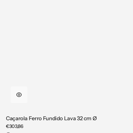
Caçarola Ferro Fundido Lava 32 cm Ø
Regular
€303,86
price