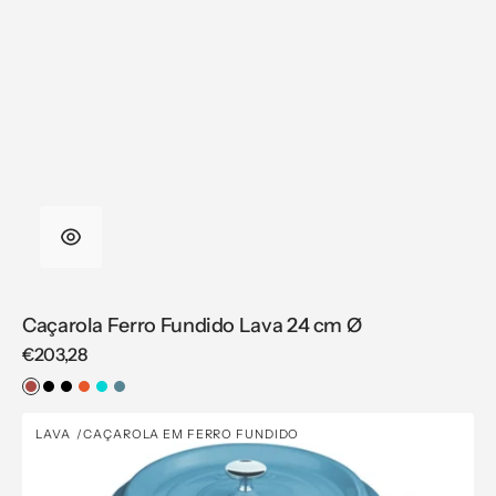
Caçarola Ferro Fundido Lava 24 cm Ø
Regular
€203,28
price
Vermelho
Preto
Preto
Laranja
Azul-
Azul
Mate
Turquesa
Caçarola
LAVA
CAÇAROLA EM FERRO FUNDIDO
Vendor:
Ferro
Fundido
Lava