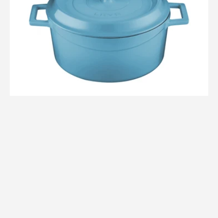
28
cm
Ø