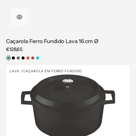
Caçarola Ferro Fundido Lava 16 cm Ø
Regular
€128,65
price
Azul
Preto
Cinzento
Preto
Laranja
Vermelho
Azul-
Mate
Turquesa
Caçarola
LAVA
CAÇAROLA EM FERRO FUNDIDO
Vendor:
Ferro
Fundido
Lava
18
cm
Ø