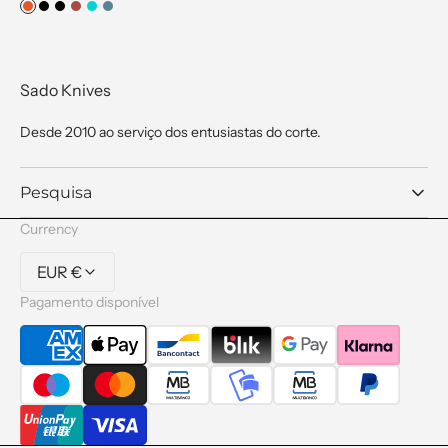
Laranja
Preto
Preto
Vermelho
Azul-
Azul
Mate
Turquesa
Sado Knives
Desde 2010 ao serviço dos entusiastas do corte.
Pesquisa
Currency
EUR €
Pagamento disponível