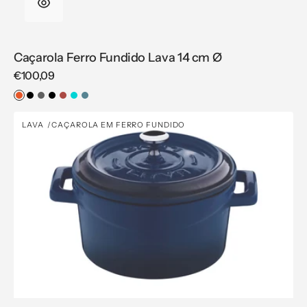
Caçarola Ferro Fundido Lava 14 cm Ø
Regular
€100,09
price
Laranja
Preto
Cinzento
Preto
Vermelho
Azul-
Azul
Mate
Turquesa
Caçarola
LAVA
CAÇAROLA EM FERRO FUNDIDO
Vendor:
Ferro
Fundido
Lava
16
cm
Ø