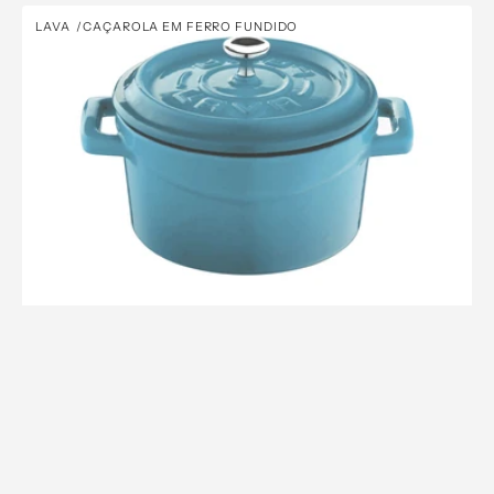
Mini-
LAVA
CAÇAROLA EM FERRO FUNDIDO
Vendor:
Caçarola
Ferro
Fundido
Lava
10
cm
Ø