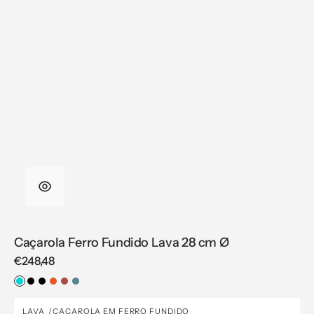
Caçarola Ferro Fundido Lava 28 cm Ø
Regular
€248,48
price
Azul-
Preto
Preto
Laranja
Vermelho
Azul
Turquesa
Mate
Caçarola
LAVA
CAÇAROLA EM FERRO FUNDIDO