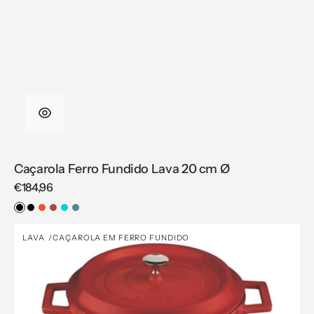
Caçarola Ferro Fundido Lava 20 cm Ø
Regular
€184,96
price
Preto
Preto
Laranja
Vermelho
Azul-
Azul
Mate
Turquesa
Caçarola
LAVA
CAÇAROLA EM FERRO FUNDIDO
Vendor:
Ferro
Fundido
Lava
24
cm