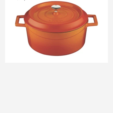
Vendor:
Ferro
Fundido
Lava
32
cm
Ø