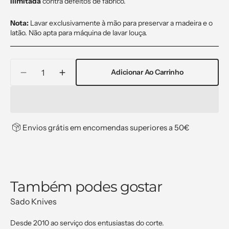
Ilimitada
contra defeitos de fabrico.
Nota:
Lavar exclusivamente à mão para preservar a madeira e o
latão. Não apta para máquina de lavar louça.
Quantidade
Adicionar Ao Carrinho
Decrease
Increase
quantity
quantity
for
for
Faca
Faca
Santoku,
Santoku,
Envios grátis em encomendas superiores a 50€
alvéolos
alvéolos
180mm
180mm
Também podes gostar
Sado Knives
Desde 2010 ao serviço dos entusiastas do corte.