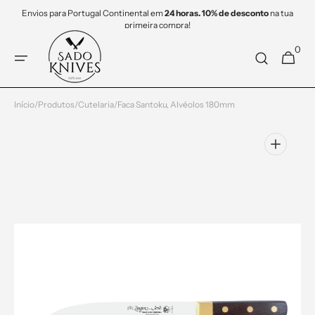
Saltar
Envios para Portugal Continental em
24 horas. 10% de desconto
na tua
para o
primeira compra!
conteúdo
0
0
Carrinho
items
Início
/
Produtos
/
Cutelaria
/
Faca Santoku, Alvéolos 180mm