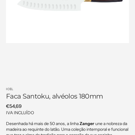
Open
media
1
in
gallery
view
ICEL
Faca Santoku, alvéolos 180mm
Regular
€54,69
price
IVA INCLUÍDO
Desenhada há mais de 50 anos, a linha
Zanger
une a nobreza da
madeira ao requinte do latão. Uma coleção intemporal e funcional