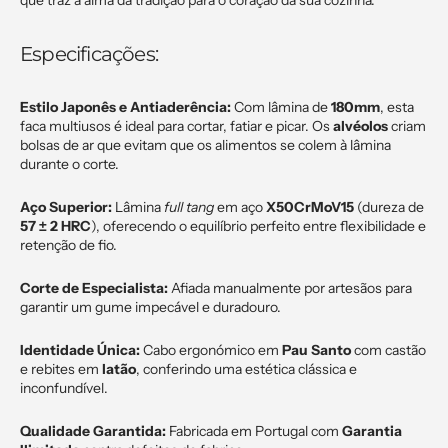
que traz a alma da tradição para o coração da sua cozinha.
Especificações:
Estilo Japonês e Antiaderência:
Com lâmina de
180mm
, esta
faca multiusos é ideal para cortar, fatiar e picar. Os
alvéolos
criam
bolsas de ar que evitam que os alimentos se colem à lâmina
durante o corte.
Aço Superior:
Lâmina
full tang
em aço
X50CrMoV15
(dureza de
57 ± 2 HRC
), oferecendo o equilíbrio perfeito entre flexibilidade e
retenção de fio.
Corte de Especialista:
Afiada manualmente por artesãos para
garantir um gume impecável e duradouro.
Identidade Única:
Cabo ergonómico em
Pau Santo
com castão
e rebites em
latão
, conferindo uma estética clássica e
inconfundível.
Qualidade Garantida:
Fabricada em Portugal com
Garantia