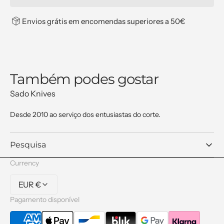
Santoku
Santoku
180mm
180mm
Envios grátis em encomendas superiores a 50€
Também podes gostar
Sado Knives
Desde 2010 ao serviço dos entusiastas do corte.
Pesquisa
Currency
EUR €
Pagamento disponível