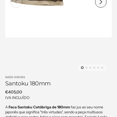
Open
media
1
in
gallery
view
SADO KNIVES
Santoku 180mm
Regular
€405,00
price
IVA INCLUÍDO
A
Faca Santoku Cetóbriga de 180mm
faz jus ao seu nome
japonês que significa "três virtudes", sendo a peça multiusos