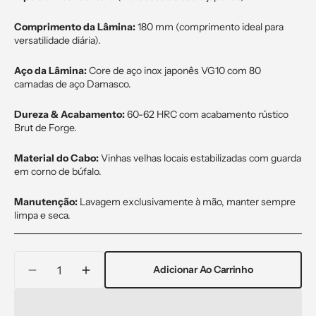
Comprimento da Lâmina:
180 mm (comprimento ideal para
versatilidade diária).
Aço da Lâmina:
Core de aço inox japonês VG10 com 80
camadas de aço Damasco.
Dureza & Acabamento:
60-62 HRC com acabamento rústico
Brut de Forge.
Material do Cabo:
Vinhas velhas locais estabilizadas com guarda
em corno de búfalo.
Manutenção:
Lavagem exclusivamente à mão, manter sempre
limpa e seca.
Quantidade
Adicionar Ao Carrinho
Decrease
Increase
quantity
quantity
for
for