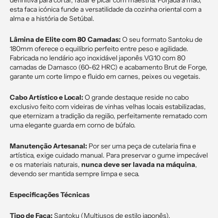
definitiva para cortar, fatiar e picar com maestria. Forjada à mão,
esta faca icónica funde a versatilidade da cozinha oriental com a
alma e a história de Setúbal.
Lâmina de Elite com 80 Camadas:
O seu formato Santoku de
180mm oferece o equilíbrio perfeito entre peso e agilidade.
Fabricada no lendário aço inoxidável japonês VG10 com 80
camadas de Damasco (60-62 HRC) e acabamento Brut de Forge,
garante um corte limpo e fluido em carnes, peixes ou vegetais.
Cabo Artístico e Local:
O grande destaque reside no cabo
exclusivo feito com videiras de vinhas velhas locais estabilizadas,
que eternizam a tradição da região, perfeitamente rematado com
uma elegante guarda em corno de búfalo.
Manutenção Artesanal:
Por ser uma peça de cutelaria fina e
artística, exige cuidado manual. Para preservar o gume impecável
e os materiais naturais,
nunca deve ser lavada na máquina
,
devendo ser mantida sempre limpa e seca.
Especificações Técnicas
Tipo de Faca:
Santoku (Multiusos de estilo japonês).