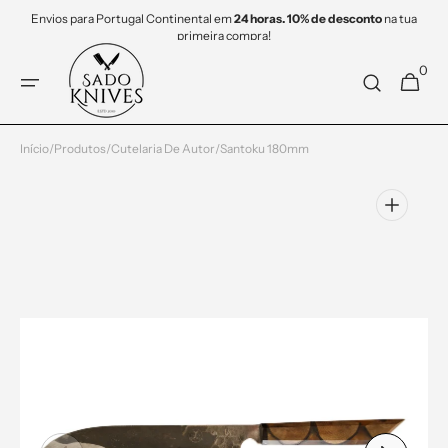
Saltar
Envios para Portugal Continental em
24 horas. 10% de desconto
na tua
para o
primeira compra!
conteúdo
0
0
Carrinho
items
Início
/
Produtos
/
Cutelaria De Autor
/
Santoku 180mm