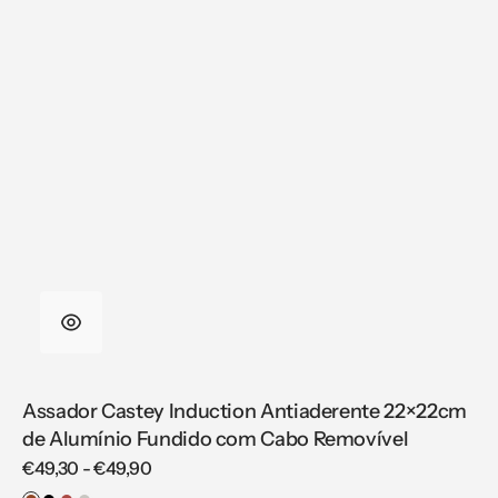
Assador Castey Induction Antiaderente 22×22cm
de Alumínio Fundido com Cabo Removível
Regular
€49,30 - €49,90
price