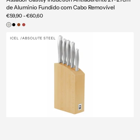
de Alumínio Fundido com Cabo Removível
Regular
€59,90 - €60,60
price
Aço
Preto
Madeira
Vermelho
Inoxidável
de
Bloco
ICEL
ABSOLUTE STEEL
Cedro
Vendor:
Absolute
Steel
com
5
peças