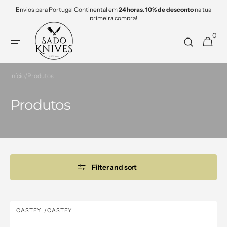
Saltar
Envios para Portugal Continental em
24 horas. 10% de desconto
na tua
para o
primeira compra!
conteúdo
0
0
Carrinho
items
Início
/
Produtos
Coleção:
Produtos
Filter and sort
Assador
CASTEY
CASTEY
Vendor:
Castey
Induction