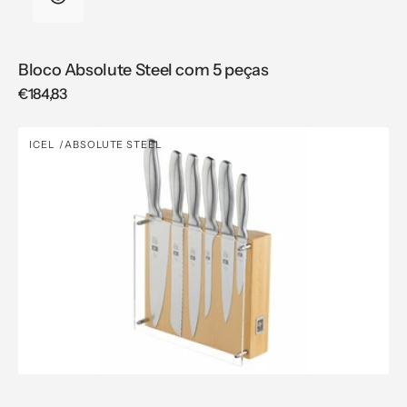
Bloco Absolute Steel com 5 peças
Regular
€184,83
price
Bloco
ICEL
ABSOLUTE STEEL
Vendor:
Absolute
Steel
com
6
peças