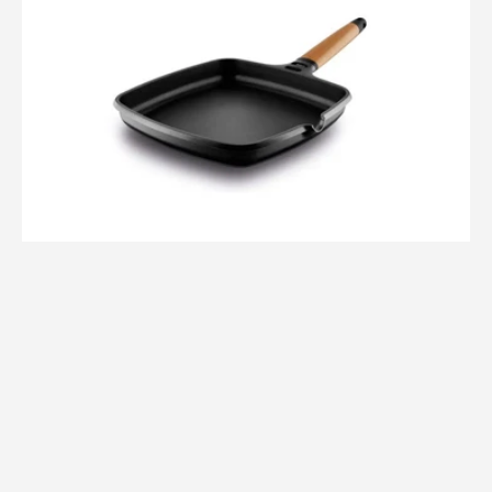
Antiaderente
22×22cm
de
Alumínio
Fundido
com
Cabo
Removível