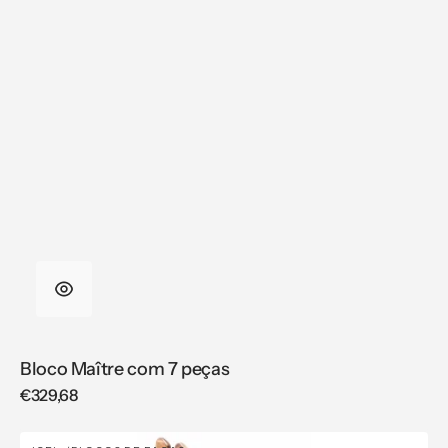
Bloco Maître com 7 peças
Regular
€329,68
price
Bloco