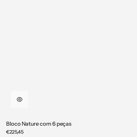
Bloco Nature com 6 peças
Regular
€225,45