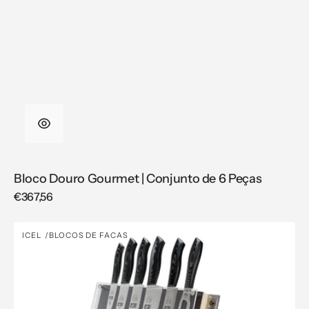
Bloco Douro Gourmet | Conjunto de 6 Peças
Regular
€367,56
price
Bloco
ICEL
BLOCOS DE FACAS
Vendor:
Douro
Gourmet
|
Conjunto
de