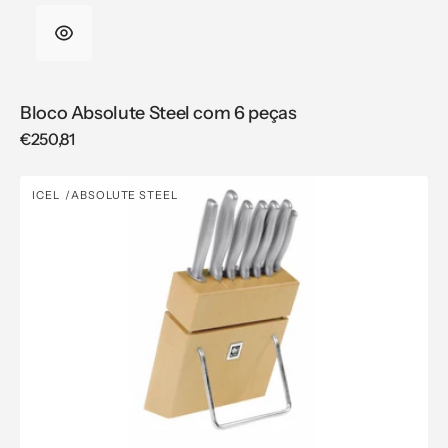
Bloco Absolute Steel com 6 peças
Regular
€250,81
price
Bloco
ICEL
ABSOLUTE STEEL
Vendor:
Absolute
Steel
com
7
peças