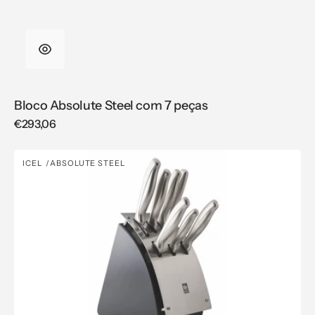
Bloco Absolute Steel com 7 peças
Regular
€293,06
price
Bloco
ICEL
ABSOLUTE STEEL
Vendor:
Absolute
Steel
com
7
peças