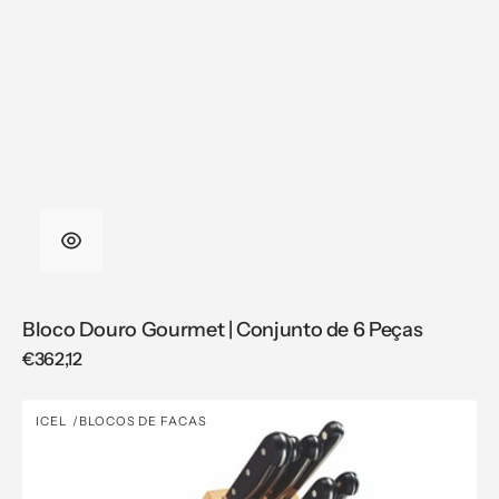
Bloco Douro Gourmet | Conjunto de 6 Peças
Regular
€362,12
price
Bloco
ICEL
BLOCOS DE FACAS
Vendor:
Maître
com
7