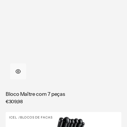
Bloco Maître com 7 peças
Regular
€309,98
price
Bloco
ICEL
BLOCOS DE FACAS
Vendor:
Maître
com