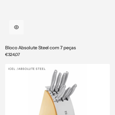
Bloco Absolute Steel com 7 peças
Regular
€324,07
price
Bloco
ICEL
ABSOLUTE STEEL
Vendor:
Absolute
Steel
com
7
peças