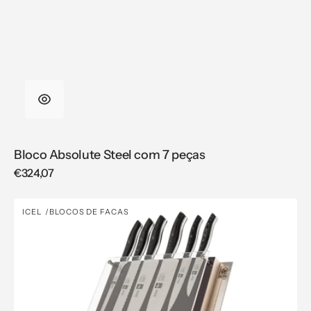
Bloco Absolute Steel com 7 peças
Regular
€324,07
price
Bloco
ICEL
BLOCOS DE FACAS
Vendor:
Douro
Gourmet
|
Conjunto
de
6
Peças